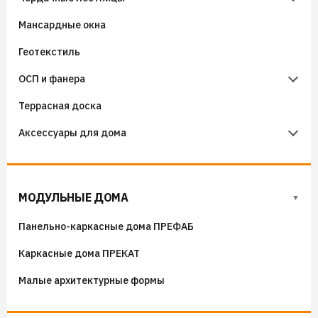
Мансардные окна
Аэроэлементы
Крепёж фасадный
Чердачные лестницы Fakro
Геотекстиль
Уплотнители кровельные
Чердачные лестницы Docke
ОСП и фанера
Гидроизоляция примыканий
Террасная доска
Фанера
Аксессуары для дома
ОСП (OSB) плиты
Флюгера
Адресные таблички, указатели, декор
МОДУЛЬНЫЕ ДОМА
Козырьки на входные группы
Панельно-каркасные дома ПРЕФАБ
Сборные мангалы
Каркасные дома ПРЕКАТ
Костровые чаши
Малые архитектурные формы