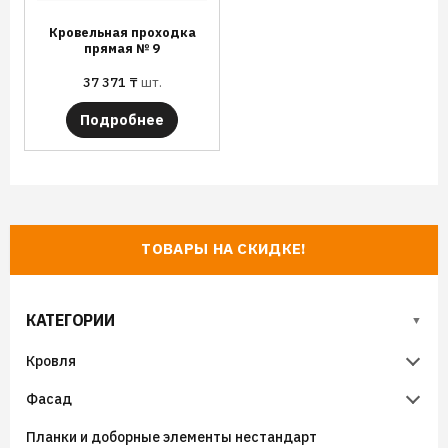
Кровельная проходка
прямая № 9
37 371
₸
шт.
Подробнее
ТОВАРЫ НА СКИДКЕ!
КАТЕГОРИИ
Кровля
Фасад
Металлочерепица
Планки и доборные элементы нестандарт
Гибкая черепица
Металлический сайдинг
Металлочерепица Супермонтеррей