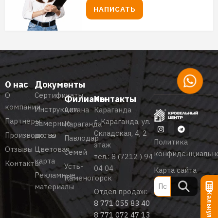
НАПИСАТЬ
О нас
Документы
О
Сертификаты
Филиалы
Контакты
компании
Инструкции
Астана
Караганда
Партнеры
г. Караганда, ул.
Замерные
Караганда
Складская, 4, 2
Производство
листы
Павлодар
Политика
этаж
Отзывы
Цветовая
Семей
конфиденциальн
тел.:
8 (7212 ) 94
карта
Контакты
Усть-
04 04
Карта сайта
Рекламные
Каменогорск
материалы
Отдел продаж:
Калькулятор
8 771 055 83 40
8 771 072 47 13