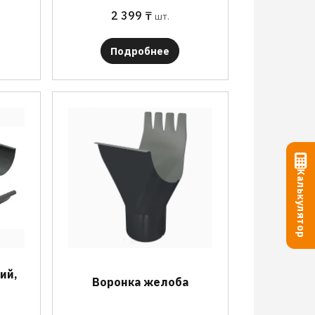
2 399
₸
шт.
Подробнее
Калькулятор
ий,
Воронка желоба