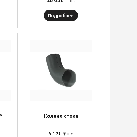
18 051
₸
шт.
Подробнее
°
Колено стока
6 120
₸
шт.