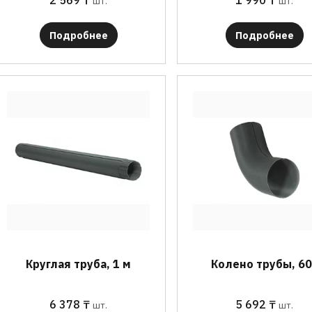
2 569
₸
1 990
₸
шт.
шт.
Подробнее
Подробнее
Круглая труба, 1 м
Колено трубы, 60
6 378
₸
5 692
₸
шт.
шт.