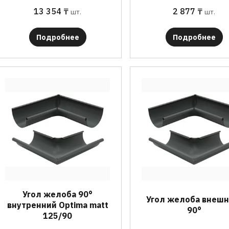
13 354
₸
2 877
₸
шт.
шт.
Подробнее
Подробнее
Угол желоба 90°
Угол желоба внешн
внутренний Optima matt
90°
125/90