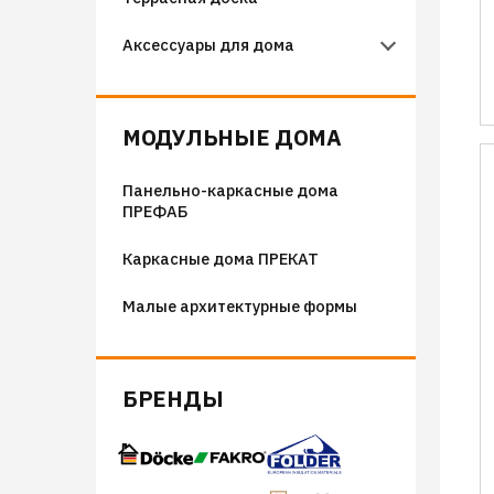
ОСП (OSB) плиты
Аксессуары для дома
Флюгера
Адресные таблички, указатели,
МОДУЛЬНЫЕ ДОМА
декор
Панельно-каркасные дома
Козырьки на входные группы
ПРЕФАБ
Сборные мангалы
Каркасные дома ПРЕКАТ
Костровые чаши
Малые архитектурные формы
БРЕНДЫ