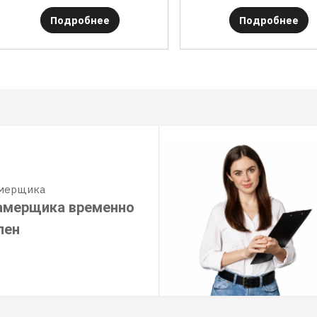
Подробнее
Подробнее
амерщика
амерщика временно
пен