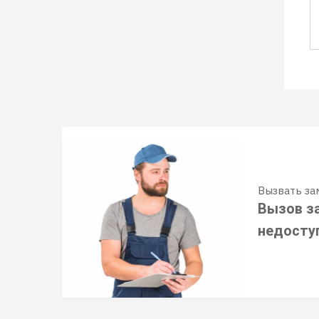
Вызвать з
Вызов з
недосту