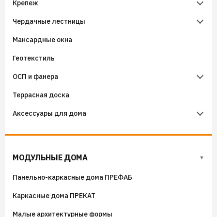
Крепеж
Ленты уплотнительные для сэндвич-панелей (ТСП)
Фасадные панели Tecos Brickwork
Инструменты для металлического водостока
Каменная вата IZOTERM
Чердачные лестницы
Бутиловые ленты
Крепёж кровельный
Утеплители KNAUF
Мансардные окна
Аэроэлементы
Крепёж фасадный
Чердачные лестницы Fakro
Геотекстиль
Уплотнители кровельные
Чердачные лестницы Docke
ОСП и фанера
Гидроизоляция примыканий
Террасная доска
Фанера
Аксессуары для дома
ОСП (OSB) плиты
Флюгера
Адресные таблички, указатели, декор
МОДУЛЬНЫЕ ДОМА
Козырьки на входные группы
Панельно-каркасные дома ПРЕФАБ
Сборные мангалы
Каркасные дома ПРЕКАТ
Костровые чаши
Малые архитектурные формы