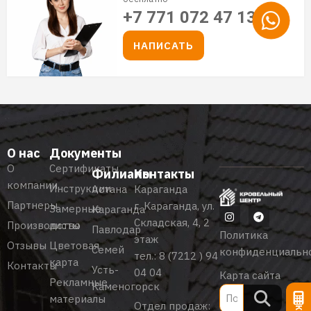
+7 771 072 47 13
НАПИСАТЬ
О нас
Документы
О
Сертификаты
Филиалы
Контакты
компании
Инструкции
Астана
Караганда
Партнеры
г. Караганда, ул.
Замерные
Караганда
Складская, 4, 2
Производство
листы
Павлодар
Политика
этаж
Отзывы
Цветовая
Семей
конфиденциальн
тел.:
8 (7212 ) 94
карта
Контакты
Усть-
04 04
Карта сайта
Рекламные
Каменогорск
материалы
Отдел продаж: