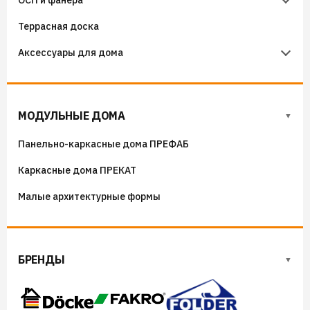
ОСП и фанера
Гидроизоляция примыканий
Террасная доска
Фанера
Аксессуары для дома
ОСП (OSB) плиты
Флюгера
Адресные таблички, указатели, декор
МОДУЛЬНЫЕ ДОМА
Козырьки на входные группы
Панельно-каркасные дома ПРЕФАБ
Сборные мангалы
Каркасные дома ПРЕКАТ
Костровые чаши
Малые архитектурные формы
БРЕНДЫ