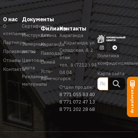
О нас
Документы
О
Сертификаты
Филиалы
Контакты
компании
Инструкции
Астана
Караганда
Партнеры
г. Караганда, ул.
Замерные
Караганда
Складская, 4, 2
Производство
листы
Павлодар
Политика
этаж
Отзывы
Цветовая
Семей
конфиденциальн
тел.:
8 (7212 ) 94
карта
Контакты
Усть-
04 04
Карта сайта
Рекламные
Каменогорск
материалы
Отдел продаж:
Калькулятор
8 771 055 83 40
8 771 072 47 13
8 771 202 28 68