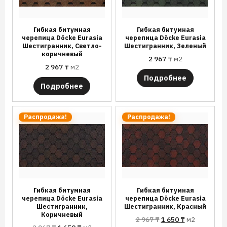
Гибкая битумная
Гибкая битумная
черепица Döcke Eurasia
черепица Döcke Eurasia
Шестигранник, Светло-
Шестигранник, Зеленый
коричневый
2 967
₸
м2
2 967
₸
м2
Подробнее
Подробнее
Распродажа!
Распродажа!
Гибкая битумная
Гибкая битумная
черепица Döcke Eurasia
черепица Döcke Eurasia
Шестигранник,
Шестигранник, Красный
Коричневый
2 967
₸
1 650
₸
м2