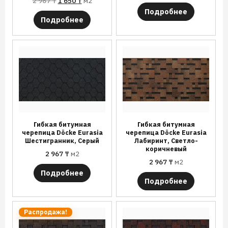
2 967
₸
1 650
₸
м2
Подробнее
Подробнее
Гибкая битумная
Гибкая битумная
черепица Döcke Eurasia
черепица Döcke Eurasia
Шестигранник, Серый
Лабиринт, Светло-
коричневый
2 967
₸
м2
2 967
₸
м2
Подробнее
Подробнее
Распродажа!