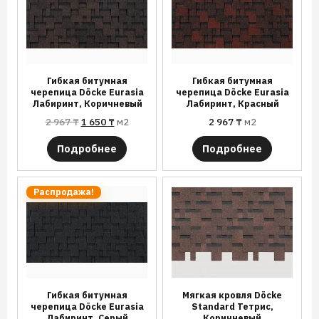
Гибкая битумная
Гибкая битумная
черепица Döcke Eurasia
черепица Döcke Eurasia
Лабиринт, Коричневый
Лабиринт, Красный
2 967
₸
1 650
₸
м2
2 967
₸
м2
Подробнее
Подробнее
Распродажа!
Гибкая битумная
Мягкая кровля Döcke
черепица Döcke Eurasia
Standard Тетрис,
Лабиринт, Серый
Коричневый