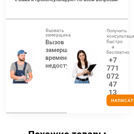
Вызвать
Получить
замерщика
консультац
Вызов
быстро
и
замерщика
бесплатно
временно
+7
недоступен
771
072
47
13
НАПИСАТ
Похожие товары