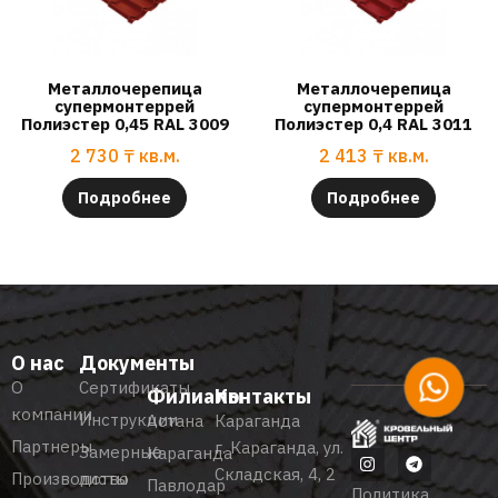
Металлочерепица
Металлочерепица
супермонтеррей
супермонтеррей
Полиэстер 0,45 RAL 3009
Полиэстер 0,4 RAL 3011
2 730
₸
кв.м.
2 413
₸
кв.м.
Подробнее
Подробнее
О нас
Документы
О
Сертификаты
Филиалы
Контакты
компании
Инструкции
Астана
Караганда
Партнеры
г. Караганда, ул.
Замерные
Караганда
Складская, 4, 2
Производство
листы
Павлодар
Политика