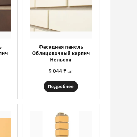
ь
Фасадная панель
пич
Облицовочный кирпич
Нельсон
9 044
₸
шт
Подробнее