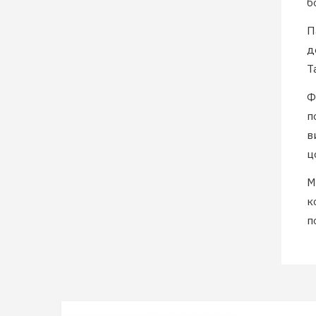
б
П
д
Т
Ф
п
в
ц
М
к
п