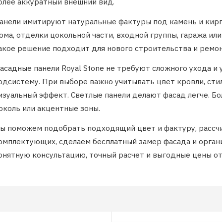
олее аккуратный внешний вид.
анели имитируют натуральные фактуры под камень и кирп
ома, отделки цокольной части, входной группы, гаража ил
акое решение подходит для нового строительства и ремон
асадные панели Royal Stone не требуют сложного ухода и
одсистему. При выборе важно учитывать цвет кровли, сти
изуальный эффект. Светлые панели делают фасад легче. 
околь или акцентные зоны.
ы поможем подобрать подходящий цвет и фактуру, рассчи
омплектующих, сделаем бесплатный замер фасада и органи
онятную консультацию, точный расчет и выгодные цены от