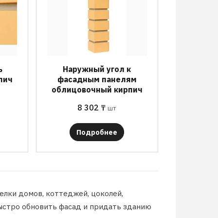
ь
Наружный угол к
пич
фасадным панелям
облицовочный кирпич
8 302
₸
шт
Подробнее
елки домов, коттеджей, цоколей,
ыстро обновить фасад и придать зданию