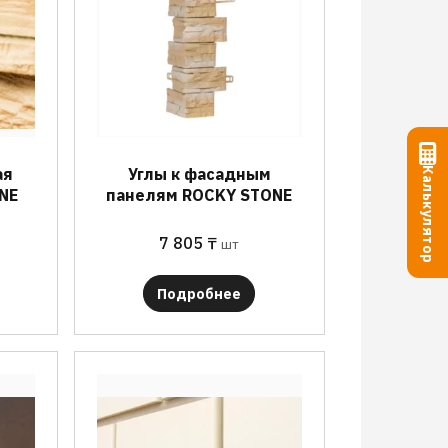
ая
Углы к фасадным
Калькулятор
NE
панелям ROCKY STONE
7 805
₸
шт
Подробнее