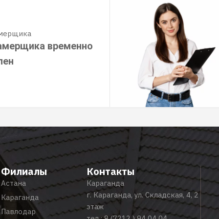
амерщика
амерщика временно
пен
Филиалы
Контакты
Астана
Караганда
г. Караганда, ул. Складская, 4, 2
Караганда
этаж
Павлодар
тел.:
8 (7212 ) 94 04 04