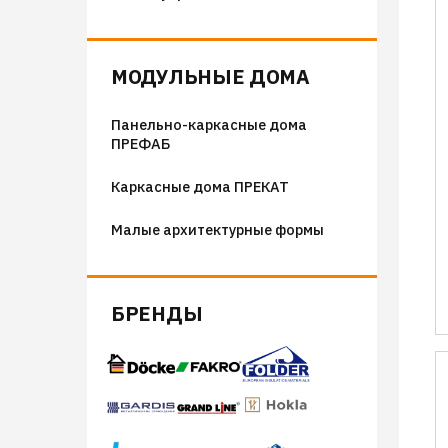
Флюгера
Адресные таблички, указатели,
МОДУЛЬНЫЕ ДОМА
декор
Панельно-каркасные дома
Козырьки на входные группы
ПРЕФАБ
Сборные мангалы
Каркасные дома ПРЕКАТ
Костровые чаши
Малые архитектурные формы
БРЕНДЫ