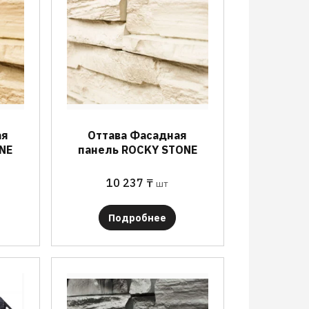
ая
Оттава Фасадная
NE
панель ROCKY STONE
10 237
₸
шт
Подробнее