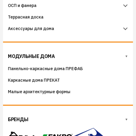
ОСП и фанера
Гидроизоляция примыканий
Террасная доска
Фанера
Аксессуары для дома
ОСП (OSB) плиты
Флюгера
Адресные таблички, указатели, декор
МОДУЛЬНЫЕ ДОМА
Козырьки на входные группы
Панельно-каркасные дома ПРЕФАБ
Сборные мангалы
Каркасные дома ПРЕКАТ
Костровые чаши
Малые архитектурные формы
БРЕНДЫ