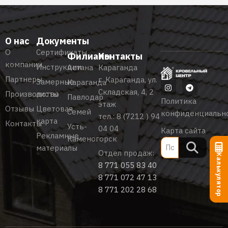
О нас
Документы
О
Сертификаты
Филиалы
Контакты
компании
Инструкции
Астана
Караганда
Партнеры
г. Караганда, ул.
Замерные
Караганда
Складская, 4, 2
Производство
листы
Павлодар
Политика
этаж
Отзывы
Цветовая
Семей
конфиденциальн
тел.:
8 (7212 ) 94
карта
Контакты
Усть-
04 04
Карта сайта
Рекламные
Каменогорск
материалы
Отдел продаж:
Калькулятор
8 771 055 83 40
8 771 072 47 13
8 771 202 28 68