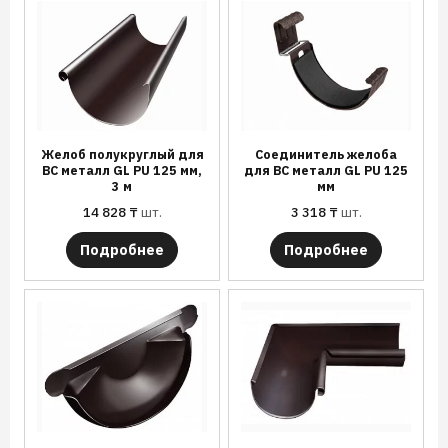
Желоб полукруглый для
Соединитель желоба
ВС металл GL PU 125 мм,
для ВС металл GL PU 125
3 м
мм
14 828
₸
шт.
3 318
₸
шт.
Подробнее
Подробнее