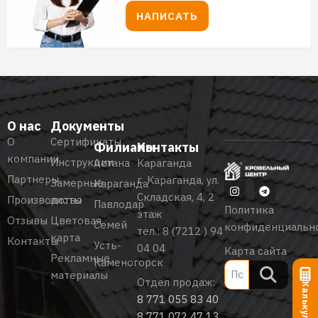
НАПИСАТЬ
О нас
Документы
О
Сертификаты
Филиалы
Контакты
компании
Инструкции
Астана
Караганда
Партнеры
г. Караганда, ул.
Замерные
Караганда
Складская, 4, 2
Производство
листы
Павлодар
Политика
этаж
Отзывы
Цветовая
Семей
конфиденциальн
тел.:
8 (7212 ) 94
карта
Контакты
Усть-
04 04
Карта сайта
Рекламные
Каменогорск
материалы
Отдел продаж:
Калькулятор
8 771 055 83 40
8 771 072 47 13