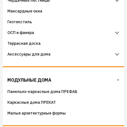
Чердачные лестницы
Бутиловые ленты
Крепёж кровельный
Утеплители KNAUF
Мансардные окна
Аэроэлементы
Крепёж фасадный
Чердачные лестницы Fakro
Геотекстиль
Уплотнители кровельные
Чердачные лестницы Docke
ОСП и фанера
Гидроизоляция примыканий
Террасная доска
Фанера
Аксессуары для дома
ОСП (OSB) плиты
Флюгера
Адресные таблички, указатели, декор
МОДУЛЬНЫЕ ДОМА
Козырьки на входные группы
Панельно-каркасные дома ПРЕФАБ
Сборные мангалы
Каркасные дома ПРЕКАТ
Костровые чаши
Малые архитектурные формы