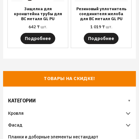
Защелка для
Резиновый уплотнитель
кронштейна трубы для
соединителя желоба
ВС металл GL PU
для ВС металл GL PU
642
₸
шт.
1 019
₸
шт.
Подробнее
Подробнее
ТОВАРЫ НА СКИДКЕ!
КАТЕГОРИИ
Кровля
Фасад
Металлочерепица
Планки и доборные элементы нестандарт
Гибкая черепица
Металлический сайдинг
Металлочерепица Супермонтеррей