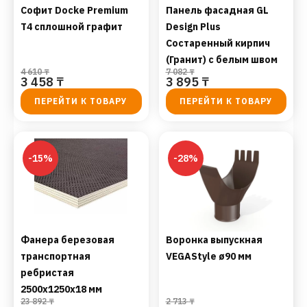
Софит Docke Premium
Панель фасадная GL
T4 сплошной графит
Design Plus
Состаренный кирпич
(Гранит) с белым швом
4 610
₸
7 082
₸
3 458
₸
3 895
₸
ПЕРЕЙТИ К ТОВАРУ
ПЕРЕЙТИ К ТОВАРУ
-15%
-28%
Фанера березовая
Воронка выпускная
транспортная
VEGAStyle ø90 мм
ребристая
2500х1250х18 мм
23 892
₸
2 713
₸