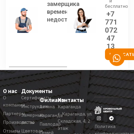
и
замерщика
бесплатно
временно
+7
недоступен
771
072
47
13
НАПИСАТ
О нас
Документы
О
Сертификаты
Филиалы
Контакты
компании
Инструкции
Астана
Караганда
Партнеры
г. Караганда, ул.
Замерные
Караганда
Складская, 4, 2
Производство
листы
Павлодар
Политика
этаж
Отзывы
Цветовая
Семей
конфиденциальн