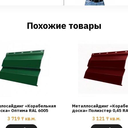
Похожие товары
лосайдинг «Корабельная
Металлосайдинг «Кораб
ска» Оптима RAL 6005
доска» Полиэстер 0,45 R
3 719
₸
кв.м.
3 121
₸
кв.м.