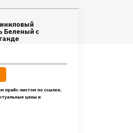
виниловый
ь Беленый с
аганде
м прайс-листом по ссылке.
ктуальные цены и