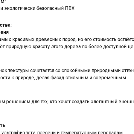
 м²
 и экологически безопасный ПВХ
ства:
сеня
самых красивых древесных пород, но его стоимость остаёт
т природную красоту этого дерева по более доступной це
нок текстуры сочетается со спокойными природными оттен
ости к природе, делая фасад стильным и современным.
м решением для тех, кто хочет создать элегантный внешн
сть
, ультрафиолету, плесени и температурным перепадам.