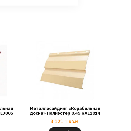
ельная
Металлосайдинг «Корабельная
AL3005
доска» Полиэстер 0,45 RAL1014
3 121
₸
кв.м.