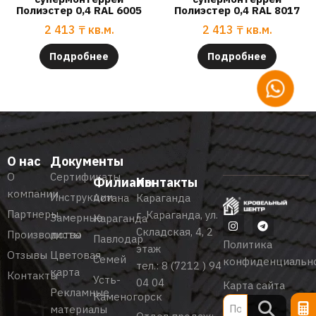
Полиэстер 0,4 RAL 6005
Полиэстер 0,4 RAL 8017
2 413
₸
кв.м.
2 413
₸
кв.м.
Подробнее
Подробнее
О нас
Документы
О
Сертификаты
Филиалы
Контакты
компании
Инструкции
Астана
Караганда
Партнеры
г. Караганда, ул.
Замерные
Караганда
Складская, 4, 2
Производство
листы
Павлодар
Политика
этаж
Отзывы
Цветовая
Семей
конфиденциальн
тел.:
8 (7212 ) 94
карта
Контакты
Усть-
04 04
Карта сайта
Рекламные
Каменогорск
материалы