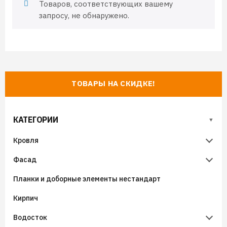
Товаров, соответствующих вашему
запросу, не обнаружено.
ТОВАРЫ НА СКИДКЕ!
КАТЕГОРИИ
Кровля
Фасад
Металлочерепица
Планки и доборные элементы нестандарт
Гибкая черепица
Металлический сайдинг
Металлочерепица Супермонтеррей
Кирпич
Фальцевая кровля
Виниловый сайдинг
Металлочерепица Панорама
Гибкая черепица (мягкая кровля) SHINGLAS
Водосток
Черепица Ондулин
Фиброцементный сайдинг
Модульная металлочерепица Венеция
Гибкая черепица Docke
Виниловый сайдинг Grand Line