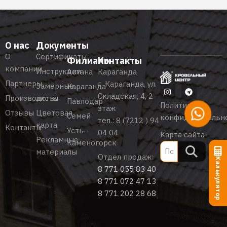
О нас
Документы
О
Сертификаты
Филиалы
Контакты
компании
Инструкции
Астана
Караганда
Партнеры
г. Караганда, ул.
Замерные
Караганда
Складская, 4, 2
Производство
листы
Павлодар
Политика
этаж
Отзывы
Цветовая
Семей
конфиденциальн
тел.:
8 (7212 ) 94
карта
Контакты
Усть-
04 04
Карта сайта
Рекламные
Каменогорск
материалы
Отдел продаж:
Калькулятор
8 771 055 83 40
8 771 072 47 13
8 771 202 28 68