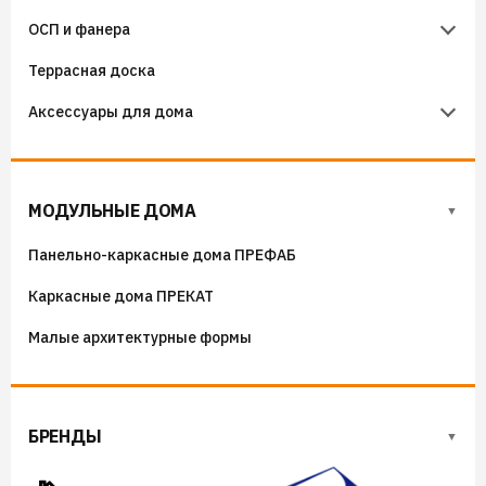
ОСП и фанера
Гидроизоляция примыканий
Террасная доска
Фанера
Аксессуары для дома
ОСП (OSB) плиты
Флюгера
Адресные таблички, указатели, декор
МОДУЛЬНЫЕ ДОМА
Козырьки на входные группы
Панельно-каркасные дома ПРЕФАБ
Сборные мангалы
Каркасные дома ПРЕКАТ
Костровые чаши
Малые архитектурные формы
БРЕНДЫ