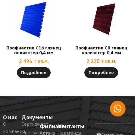
Профнастил С16 глянец
Профнастил С8 глянец
полиэстер 0,4 мм
полиэстер 0,4 мм
2 496
₸
кв.м.
2 225
₸
кв.м.
Подробнее
Подробнее
О нас
Документы
О
Сертификаты
Филиалы
Контакты
компании
Инструкции
Астана
Караганда