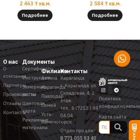
2 463
₸
кв.м.
2 584
₸
кв.м.
Подробнее
Подробнее
О нас
Документы
О
Сертификаты
Филиалы
Контакты
компании
Инструкции
Астана
Караганда
Партнеры
г. Караганда, ул.
Замерные
Караганда
Складская, 4, 2
Производство
листы
Павлодар
Политика
этаж
Отзывы
Цветовая
Семей
конфиденциальн
тел.:
8 (7212 ) 94
карта
Контакты
Усть-
04 04
Карта сайта
Рекламные
Каменогорск
материалы
Отдел продаж:
8 771 055 83 40