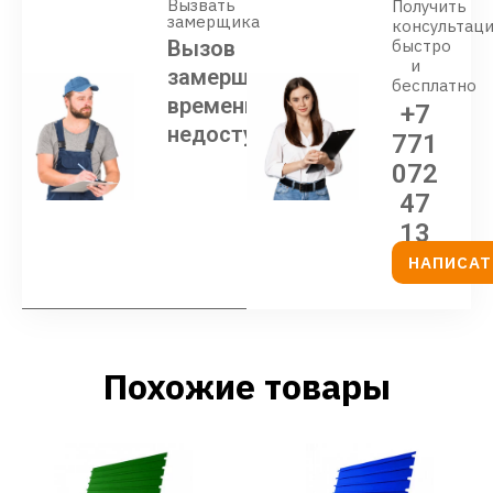
Вызвать
Получить
замерщика
консультац
Вызов
быстро
и
замерщика
бесплатно
временно
+7
недоступен
771
072
47
13
НАПИСАТ
Похожие товары