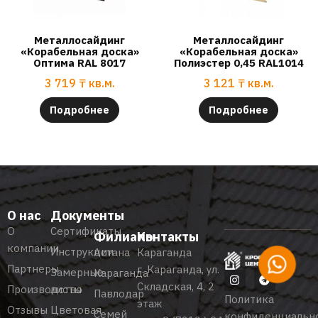
Металлосайдинг
Металлосайдинг
«Корабельная доска»
«Корабельная доска»
Оптима RAL 8017
Полиэстер 0,45 RAL1014
3 719
₸
кв.м.
3 121
₸
кв.м.
Подробнее
Подробнее
О нас
Документы
О
Сертификаты
Филиалы
Контакты
компании
Инструкции
Астана
Караганда
Партнеры
г. Караганда, ул.
Замерные
Караганда
Складская, 4, 2
Производство
листы
Павлодар
Политика
этаж
Отзывы
Цветовая
Семей
конфиденциальн