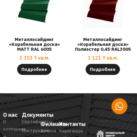
Металлосайдинг
Металлосайдинг
«Корабельная доска»
«Корабельная доска»
МАТТ RAL 6005
Полиэстер 0,45 RAL3005
3 353
₸
кв.м.
3 121
₸
кв.м.
Подробнее
Подробнее
О нас
Документы
О
Сертификаты
Филиалы
Контакты
компании
Инструкции
Астана
Караганда