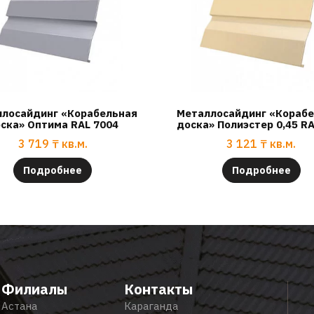
лосайдинг «Корабельная
Металлосайдинг «Кораб
ска» Оптима RAL 7004
доска» Полиэстер 0,45 R
3 719
₸
кв.м.
3 121
₸
кв.м.
Подробнее
Подробнее
Филиалы
Контакты
Астана
Караганда