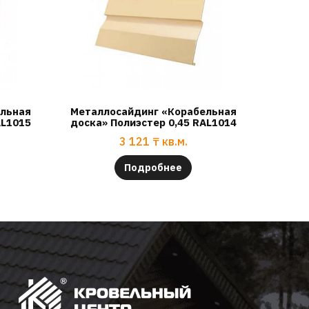
ельная
Металлосайдинг «Корабельная
AL1015
доска» Полиэстер 0,45 RAL1014
3 121
₸
кв.м.
Подробнее