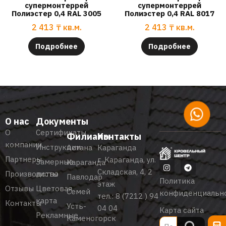
супермонтеррей
супермонтеррей
Полиэстер 0,4 RAL 3005
Полиэстер 0,4 RAL 8017
2 413
₸
кв.м.
2 413
₸
кв.м.
Подробнее
Подробнее
О нас
Документы
О
Сертификаты
Филиалы
Контакты
компании
Инструкции
Астана
Караганда
Партнеры
г. Караганда, ул.
Замерные
Караганда
Складская, 4, 2
Производство
листы
Павлодар
Политика
этаж
Отзывы
Цветовая
Семей
конфиденциальн
тел.:
8 (7212 ) 94
карта
Контакты
Усть-
04 04
Карта сайта
Рекламные
Каменогорск