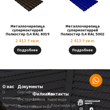
Металлочерепица
Металлочерепица
супермонтеррей
супермонтеррей
Полиэстер 0,4 RAL 8019
Полиэстер 0,4 RAL 5002
2 413
₸
кв.м.
2 413
₸
кв.м.
Подробнее
Подробнее
О нас
Документы
О
Сертификаты
Филиалы
Контакты
компании
Инструкции
Астана
Караганда
Партнеры
г. Караганда, ул.
Замерные
Караганда