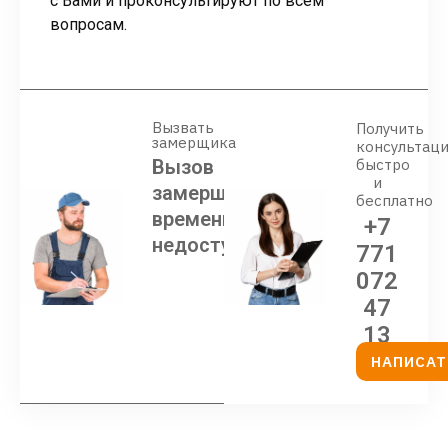
с Вами и проконсультируют по всем
вопросам.
Вызвать
Получить
замерщика
консультац
Вызов
быстро
и
замерщика
бесплатно
временно
+7
недоступен
771
072
47
13
НАПИСАТ