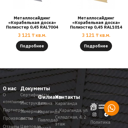
Металлосайдинг
Металлосайдинг
«Корабельная доска»
«Корабельная доска»
Полиэстер 0,45 RAL7004
Полиэстер 0,45 RAL1014
3 121
₸
кв.м.
3 121
₸
кв.м.
Подробнее
Подробнее
О нас
Документы
О
Сертификаты
Филиалы
Контакты
компании
Инструкции
Астана
Караганда
Партнеры
г. Караганда, ул.
Замерные
Караганда
Складская, 4, 2
Производство
листы
Павлодар
Политика
этаж
Отзывы
Цветовая