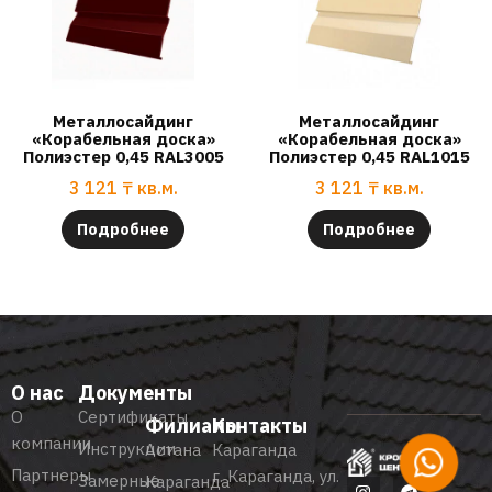
Металлосайдинг
Металлосайдинг
«Корабельная доска»
«Корабельная доска»
Полиэстер 0,45 RAL3005
Полиэстер 0,45 RAL1015
3 121
₸
кв.м.
3 121
₸
кв.м.
Подробнее
Подробнее
О нас
Документы
О
Сертификаты
Филиалы
Контакты
компании
Инструкции
Астана
Караганда
Партнеры
г. Караганда, ул.
Замерные
Караганда