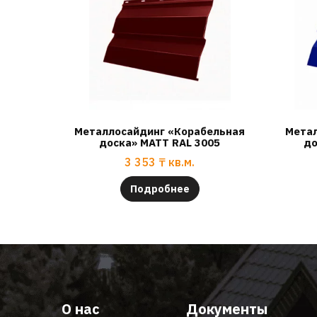
Металлосайдинг «Корабельная
Метал
доска» МАТТ RAL 3005
до
3 353
₸
кв.м.
Подробнее
О нас
Документы