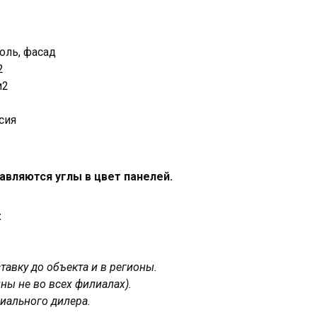
оль, фасад
2
м2
сия
авляются углы в цвет панелей.
:
авку до объекта и в регионы.
ны не во всех филиалах).
иального дилера.