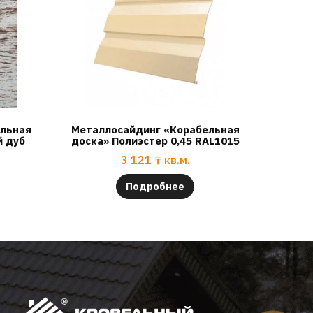
ельная
Металлосайдинг «Корабельная
й дуб
доска» Полиэстер 0,45 RAL1015
3 121
₸
кв.м.
Подробнее