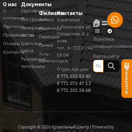
О нас
Документы
О
Сертификаты
Филиалы
Контакты
компании
Инструкции
Астана
Караганда
Партнеры
г. Караганда, ул.
Замерные
Караганда
Складская, 4, 2
Производство
листы
Павлодар
Политика
этаж
Отзывы
Цветовая
Семей
конфиденциальн
тел.:
8 (7212 ) 94
карта
Контакты
Усть-
04 04
Карта сайта
Рекламные
Каменогорск
материалы
Отдел продаж:
Калькулятор
8 771 055 83 40
8 771 072 47 13
8 771 202 28 68
Copyright © 2026 Кровельный Центр | Powered by