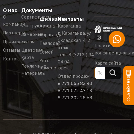
О нас
Документы
О
Сертификаты
Филиалы
Контакты
компании
Инструкции
Астана
Караганда
Партнеры
г. Караганда, ул.
Замерные
Караганда
Складская, 4, 2
Производство
листы
Павлодар
Политика
этаж
Отзывы
Цветовая
Семей
конфиденциальн
тел.:
8 (7212 ) 94
карта
Контакты
Усть-
04 04
Карта сайта
Рекламные
Каменогорск
материалы
Отдел продаж:
Калькулятор
8 771 055 83 40
8 771 072 47 13
8 771 202 28 68