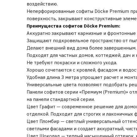
воздействию.
Неперфорированные софиты Döcke Premium прим
поверхность, закрывают конструктивные элемен
Преимущества софитов Döcke Premium:
Аккуратно закрывают карнизные и фронтонные 
Защищают подкровельное пространство от пыли
Делают внешний вид дома более завершенным.
Подходят для частных домов, коттеджей, дач и
Не требуют покраски и сложного ухода.
Хорошо сочетаются с кровлей, фасадом и водос
Удобная длина 3 метра упрощает расчет и монт
Универсальные цвета позволяют подобрать реш
Панели софитов серии «Премиум (Premium)» от
на панели стандартной серии.
Цвет Графит — современное решение для домов
отделкой. Подходит для строгих и лаконичных 
Цвет Пломбир — светлый универсальный оттенок
светлыми фасадами и создает аккуратный, чист
Цвет Шоколад — теплый насыщенный оттенок, к