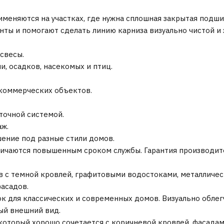
еняются на участках, где нужна сплошная закрытая подши
ты и помогают сделать линию карниза визуально чистой и
свесы.
, осадков, насекомых и птиц.
 коммерческих объектов.
точной системой.
аж.
ение под разные стили домов.
личаются повышенным сроком службы. Гарантия производите
 с темной кровлей, графитовыми водостоками, металличе
фасадов.
 для классических и современных домов. Визуально облегч
ый внешний вид.
оторый хорошо сочетается с коричневой кровлей, фасадами