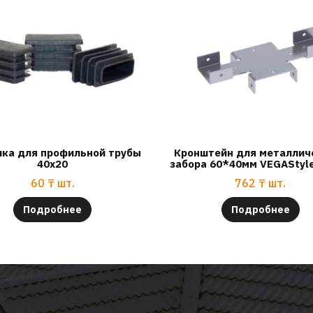
шка для профильной трубы
Кронштейн для металлич
40х20
забора 60*40мм VEGAStyle
60
₸
шт.
762
₸
шт.
Подробнее
Подробнее