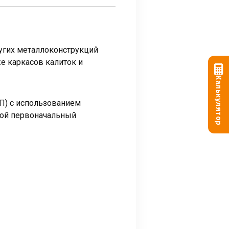
ругих металлоконструкций
же каркасов калиток и
Калькулятор
ПП) с использованием
вой первоначальный