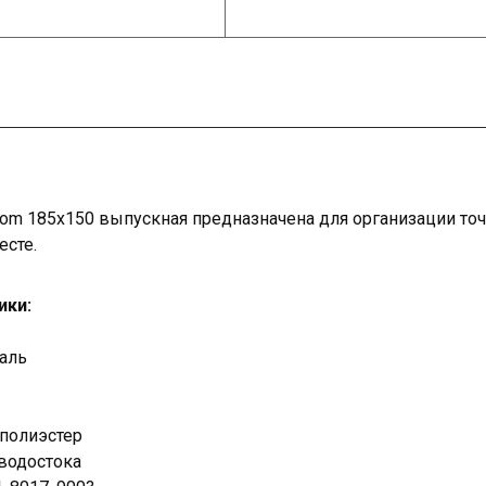
om 185х150 выпускная предназначена для организации то
есте.
ики:
таль
 полиэстер
 водостока