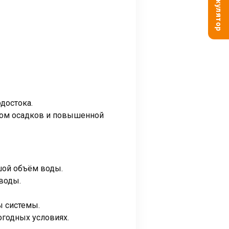
Калькулятор
достока.
ёмом осадков и повышенной
шой объём воды.
 воды.
ы системы.
огодных условиях.