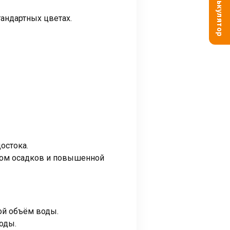
Калькулятор
тандартных цветах.
остока.
ёмом осадков и повышенной
ой объём воды.
оды.