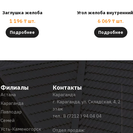
Заглушка желоба
Угол желоба внутренний 
1 196
₸
шт.
6 069
₸
шт.
Подробнее
Подробнее
Филиалы
Контакты
Астана
Караганда
г. Караганда, ул. Складская, 4, 2
Караганда
этаж
Павлодар
тел.:
8 (7212 ) 94 04 04
Семей
Усть-Каменогорск
Отдел продаж: