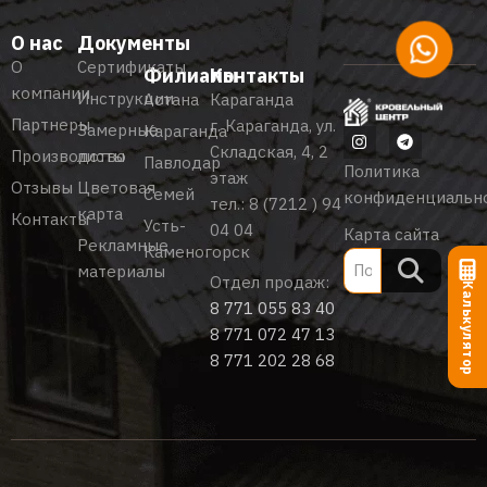
О нас
Документы
О
Сертификаты
Филиалы
Контакты
компании
Инструкции
Астана
Караганда
Партнеры
г. Караганда, ул.
Замерные
Караганда
Складская, 4, 2
Производство
листы
Павлодар
Политика
этаж
Отзывы
Цветовая
Семей
конфиденциальн
тел.:
8 (7212 ) 94
карта
Контакты
Усть-
04 04
Карта сайта
Рекламные
Каменогорск
материалы
Отдел продаж:
Калькулятор
8 771 055 83 40
8 771 072 47 13
8 771 202 28 68