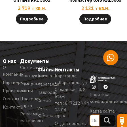
Оптима RAL 5002
Полиэстер 0,45 RAL5005
3 719
₸
кв.м.
3 121
₸
кв.м.
Подробнее
Подробнее
О нас
Документы
О
Сертификаты
Филиалы
Контакты
компании
Инструкции
Астана
Караганда
Партнеры
г. Караганда, ул.
Замерные
Караганда
Складская, 4, 2
Производство
листы
Павлодар
Политика
этаж
Отзывы
Цветовая
Семей
конфиденциальн
тел.:
8 (7212 ) 94
карта
Контакты
Усть-
04 04
Карта сайта
Рекламные
Каменогорск
материалы
Отдел продаж: