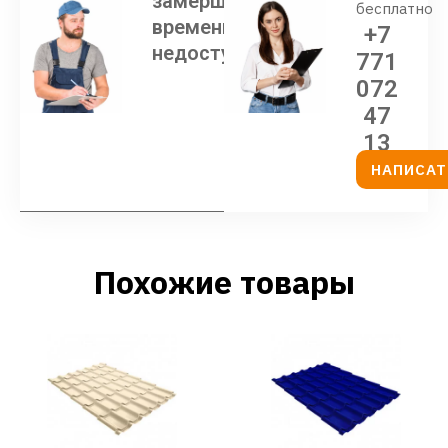
замерщика
бесплатно
временно
+7
недоступен
771
072
47
13
НАПИСАТ
Похожие товары