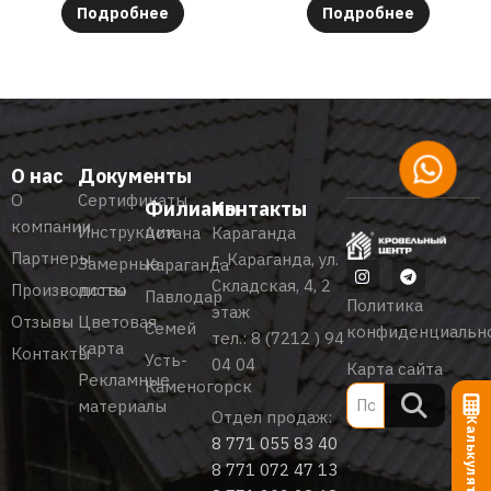
Подробнее
Подробнее
О нас
Документы
О
Сертификаты
Филиалы
Контакты
компании
Инструкции
Астана
Караганда
Партнеры
г. Караганда, ул.
Замерные
Караганда
Складская, 4, 2
Производство
листы
Павлодар
Политика
этаж
Отзывы
Цветовая
Семей
конфиденциальн
тел.:
8 (7212 ) 94
карта
Контакты
Усть-
04 04
Карта сайта
Рекламные
Каменогорск
материалы
Отдел продаж:
Калькулятор
8 771 055 83 40
8 771 072 47 13