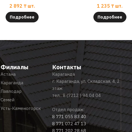
2 892
₸
шт.
1 235
₸
шт.
Подробнее
Подробнее
Филиалы
Контакты
Астана
Караганда
г. Караганда, ул. Складская, 4, 2
Караганда
этаж
Павлодар
тел.:
8 (7212 ) 94 04 04
Семей
Усть-Каменогорск
Отдел продаж:
8 771 055 83 40
8 771 072 47 13
8 771 202 28 68