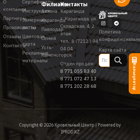
О
Сертификаты
Филиалы
Контакты
компании
Инструкции
Астана
Караганда
Партнеры
г. Караганда, ул.
Замерные
Караганда
Складская, 4, 2
Производство
листы
Павлодар
Политика
этаж
Отзывы
Цветовая
Семей
конфиденциальн
тел.:
8 (7212 ) 94
карта
Контакты
Усть-
04 04
Карта сайта
Рекламные
Каменогорск
материалы
Отдел продаж:
Калькулятор
8 771 055 83 40
8 771 072 47 13
8 771 202 28 68
Copyright © 2026 Кровельный Центр | Powered by
IPROD.KZ