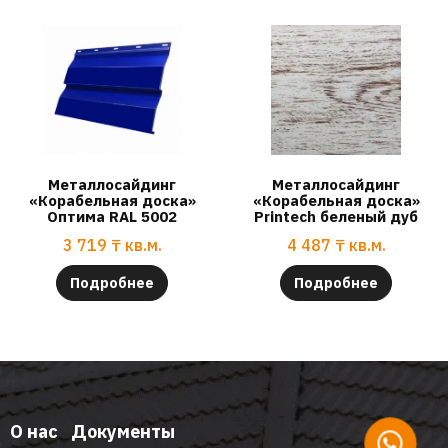
Металлосайдинг
Металлосайдинг
«Корабельная доска»
«Корабельная доска»
Оптима RAL 5002
Printech беленый дуб
3 719
₸
кв.м.
4 487
₸
кв.м.
Подробнее
Подробнее
О нас
Документы