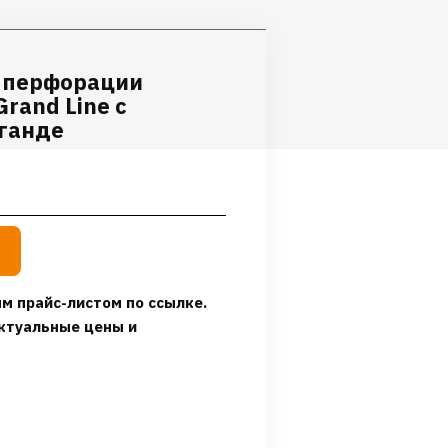
з перфорации
Grand Line с
аганде
м прайс-листом по ссылке.
ктуальные цены и