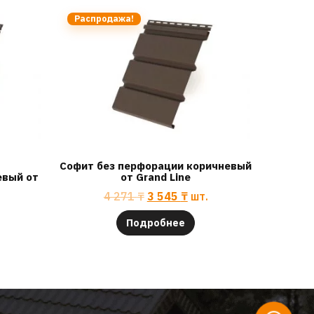
Распродажа!
Софит без перфорации коричневый
евый от
от Grand Line
4 271
₸
3 545
₸
шт.
Подробнее