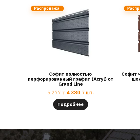
Распродажа!
Распр
Софит полностью
Софит 
перфорированный графит (Acryl) от
шок
Grand Line
5 277
₸
4 380
₸
шт.
Подробнее