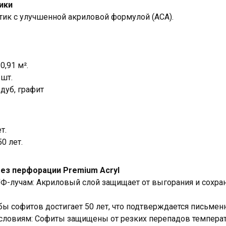
ики
тик с улучшенной акриловой формулой (АСА).
0,91 м².
 шт.
дуб, графит
т.
0 лет.
ез перфорации Premium Acryl
Ф-лучам: Акриловый слой защищает от выгорания и сохр
ы софитов достигает 50 лет, что подтверждается письменн
словиям: Софиты защищены от резких перепадов температ