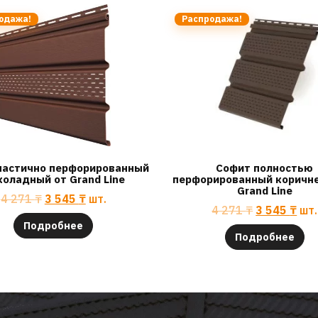
одажа!
Распродажа!
частично перфорированный
Софит полностью
оладный от Grand Line
перфорированный коричн
Grand Line
4 271
₸
3 545
₸
шт.
4 271
₸
3 545
₸
шт.
Подробнее
Подробнее