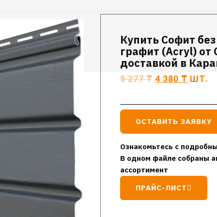
Купить Софит бе
графит (Acryl) от 
доставкой в Кар
5 277
₸
4 380
₸
ШТ.
ОСТАВИТЬ ЗАЯВКУ
Ознакомьтесь с подробны
В одном файле собраны а
ассортимент
ПРАЙС-ЛИСТ