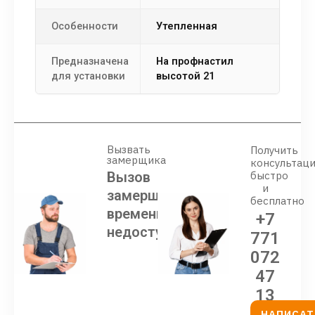
Особенности
Утепленная
Предназначена
На профнастил
для установки
высотой 21
Вызвать
Получить
замерщика
консультац
Вызов
быстро
и
замерщика
бесплатно
временно
+7
недоступен
771
072
47
13
НАПИСАТ