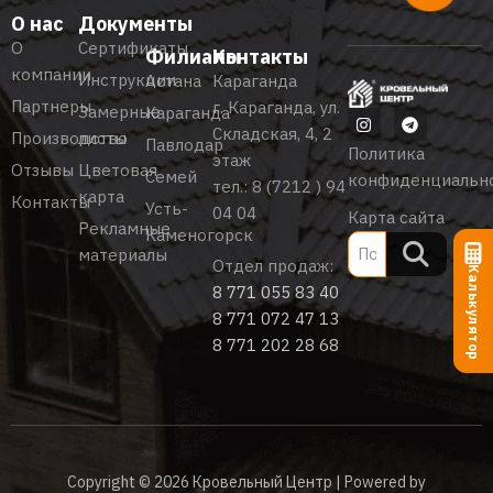
О нас
Документы
О
Сертификаты
Филиалы
Контакты
компании
Инструкции
Астана
Караганда
Партнеры
г. Караганда, ул.
Замерные
Караганда
Складская, 4, 2
Производство
листы
Павлодар
Политика
этаж
Отзывы
Цветовая
Семей
конфиденциальн
тел.:
8 (7212 ) 94
карта
Контакты
Усть-
04 04
Карта сайта
Рекламные
Каменогорск
материалы
Отдел продаж:
Калькулятор
8 771 055 83 40
8 771 072 47 13
8 771 202 28 68
Copyright © 2026 Кровельный Центр | Powered by