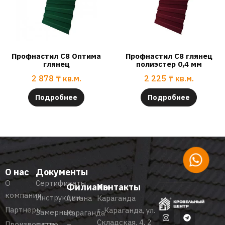
Профнастил С8 Оптима
Профнастил С8 глянец
глянец
полиэстер 0,4 мм
2 878
₸
кв.м.
2 225
₸
кв.м.
Подробнее
Подробнее
О нас
Документы
О
Сертификаты
Филиалы
Контакты
компании
Инструкции
Астана
Караганда
Партнеры
г. Караганда, ул.
Замерные
Караганда
Складская, 4, 2
Производство
листы