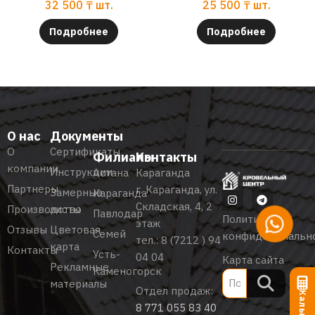
32 500
₸
шт.
25 500
₸
шт.
Подробнее
Подробнее
О нас
Документы
О
Сертификаты
Филиалы
Контакты
компании
Инструкции
Астана
Караганда
Партнеры
г. Караганда, ул.
Замерные
Караганда
Складская, 4, 2
Производство
листы
Павлодар
Политика
этаж
Отзывы
Цветовая
Семей
конфиденциальн
тел.:
8 (7212 ) 94
карта
Контакты
Усть-
04 04
Карта сайта
Рекламные
Каменогорск
материалы
Отдел продаж:
8 771 055 83 40