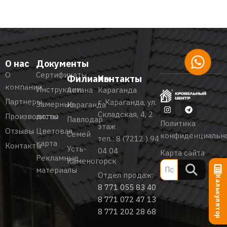
О нас
Документы
О
Сертификаты
Филиалы
Контакты
компании
Инструкции
Астана
Караганда
Партнеры
г. Караганда, ул.
Замерные
Караганда
Складская, 4, 2
Производство
листы
Павлодар
Политика
этаж
Отзывы
Цветовая
Семей
конфиденциальн
тел.:
8 (7212 ) 94
карта
Контакты
Усть-
04 04
Карта сайта
Рекламные
Каменогорск
материалы
Отдел продаж:
Калькулятор
8 771 055 83 40
8 771 072 47 13
8 771 202 28 68