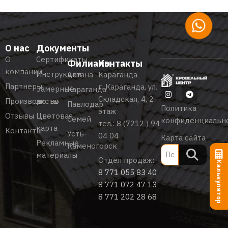
О нас
Документы
О
Сертификаты
Филиалы
Контакты
компании
Инструкции
Астана
Караганда
Партнеры
г. Караганда, ул.
Замерные
Караганда
Складская, 4, 2
Производство
листы
Павлодар
Политика
этаж
Отзывы
Цветовая
Семей
конфиденциальн
тел.:
8 (7212 ) 94
карта
Контакты
Усть-
04 04
Карта сайта
Рекламные
Каменогорск
материалы
Отдел продаж:
Калькулятор
8 771 055 83 40
8 771 072 47 13
8 771 202 28 68