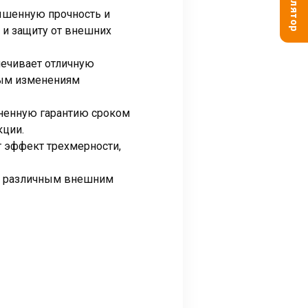
вышенную прочность и
д и защиту от внешних
ечивает отличную
бым изменениям
ненную гарантию сроком
кции.
т эффект трехмерности,
 к различным внешним