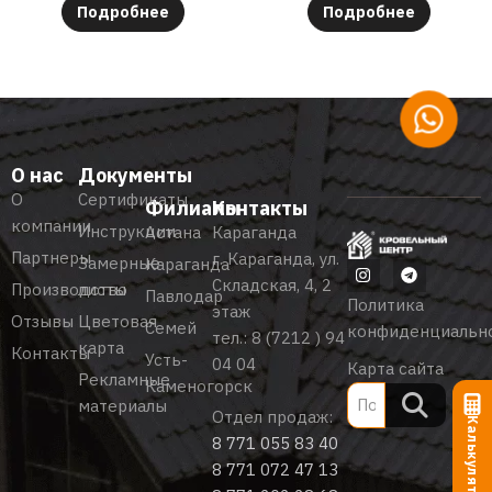
Подробнее
Подробнее
О нас
Документы
О
Сертификаты
Филиалы
Контакты
компании
Инструкции
Астана
Караганда
Партнеры
г. Караганда, ул.
Замерные
Караганда
Складская, 4, 2
Производство
листы
Павлодар
Политика
этаж
Отзывы
Цветовая
Семей
конфиденциальн
тел.:
8 (7212 ) 94
карта
Контакты
Усть-
04 04
Карта сайта
Рекламные
Каменогорск
материалы
Отдел продаж:
Калькулятор
8 771 055 83 40
8 771 072 47 13