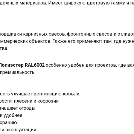
адежных материалов. Имеет широкую цветовую гамму и н
подшивки карнизных свесов, фронтонных свесов и отливов
оммерческих объектов. Также его применяют там, где нуж
тва.
Полиэстер RAL6002
особенно удобен для проектов, где 
 премиальность.
ость улучшает вентиляцию кровли.
ости, плесени и коррозии.
еньшает отходы.
и удобнее.
оранию.
ой эксплуатации.