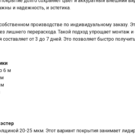
Покрытие долго сохраняет цвет и аккуратный внешний ви
ажны и надежность, и эстетика.
собственном производстве по индивидуальному заказу. Э
ез лишнего перерасхода. Такой подход упрощает монтаж и
я составляет от 3 до 7 дней. Это позволяет быстро получит
ики
о 6 м
мм
мм
м
иэстер
олщиной 20-25 мкм. Этот вариант покрытия занимает лид