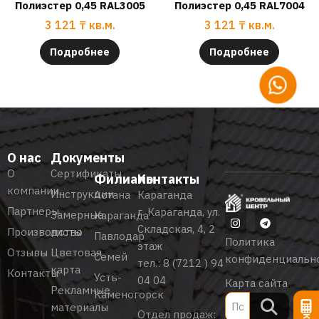
Полиэстер 0,45 RAL3005
Полиэстер 0,45 RAL7004
3 121
₸
кв.м.
3 121
₸
кв.м.
Подробнее
Подробнее
О нас
Документы
О
Сертификаты
Филиалы
Контакты
компании
Инструкции
Астана
Караганда
Партнеры
г. Караганда, ул.
Замерные
Караганда
Складская, 4, 2
Производство
листы
Павлодар
Политика
этаж
Отзывы
Цветовая
Семей
конфиденциальн
тел.:
8 (7212 ) 94
карта
Контакты
Усть-
04 04
Карта сайта
Рекламные
Каменогорск
материалы
Отдел продаж: