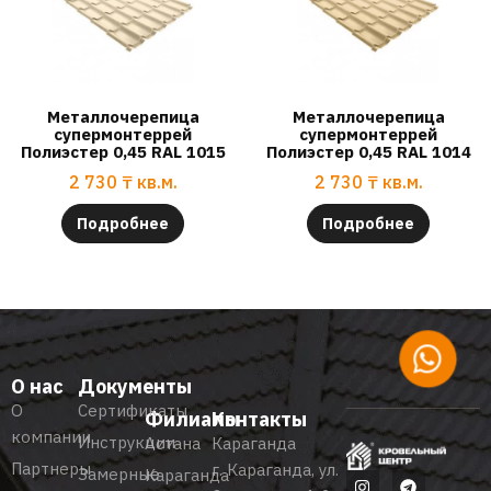
Металлочерепица
Металлочерепица
супермонтеррей
супермонтеррей
Полиэстер 0,45 RAL 1015
Полиэстер 0,45 RAL 1014
2 730
₸
кв.м.
2 730
₸
кв.м.
Подробнее
Подробнее
О нас
Документы
О
Сертификаты
Филиалы
Контакты
компании
Инструкции
Астана
Караганда
Партнеры
г. Караганда, ул.
Замерные
Караганда