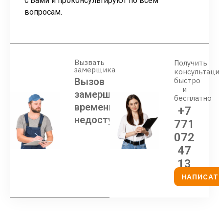
с Вами и проконсультируют по всем
вопросам.
Вызвать
Получить
замерщика
консультац
Вызов
быстро
и
замерщика
бесплатно
временно
+7
недоступен
771
072
47
13
НАПИСАТ