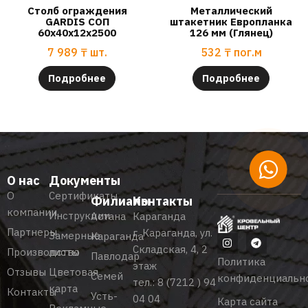
Столб ограждения
Металлический
GARDIS СОП
штакетник Европланка
60х40х12х2500
126 мм (Глянец)
7 989
₸
шт.
532
₸
пог.м
Подробнее
Подробнее
О нас
Документы
О
Сертификаты
Филиалы
Контакты
компании
Инструкции
Астана
Караганда
Партнеры
г. Караганда, ул.
Замерные
Караганда
Складская, 4, 2
Производство
листы
Павлодар
Политика
этаж
Отзывы
Цветовая
Семей
конфиденциальн
тел.:
8 (7212 ) 94
карта
Контакты
Усть-
04 04
Карта сайта