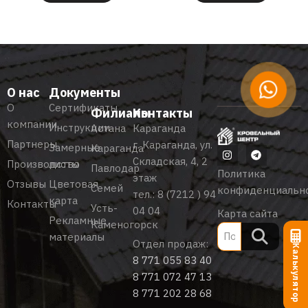
О нас
Документы
О
Сертификаты
Филиалы
Контакты
компании
Инструкции
Астана
Караганда
Партнеры
г. Караганда, ул.
Замерные
Караганда
Складская, 4, 2
Производство
листы
Павлодар
Политика
этаж
Отзывы
Цветовая
Семей
конфиденциальн
тел.:
8 (7212 ) 94
карта
Контакты
Усть-
04 04
Карта сайта
Рекламные
Каменогорск
материалы
Отдел продаж:
Калькулятор
8 771 055 83 40
8 771 072 47 13
8 771 202 28 68