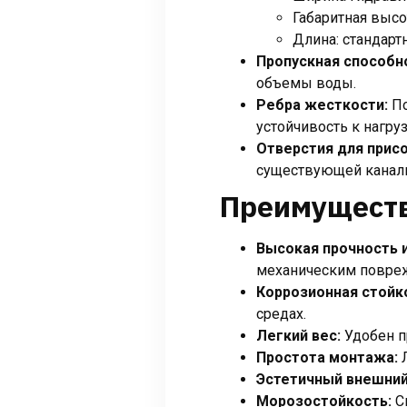
Габаритная высо
Длина: стандарт
Пропускная способн
объемы воды.
Ребра жесткости:
По
устойчивость к нагру
Отверстия для присо
существующей канали
Преимуществ
Высокая прочность 
механическим повреж
Коррозионная стойк
средах.
Легкий вес:
Удобен п
Простота монтажа:
Л
Эстетичный внешний
Морозостойкость:
Сп