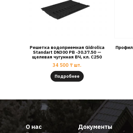
Решетка водоприемная Gidrolica
Профил
Standart DN300 РВ -30.37.50 —
щелевая чугунная ВЧ, кл. С250
34 500
₸
шт.
Подробнее
О нас
Документы