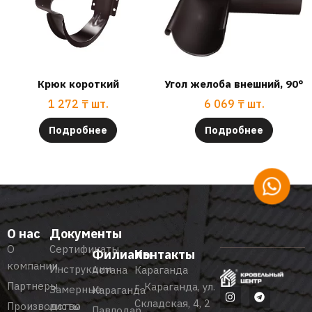
Крюк короткий
Угол желоба внешний, 90°
1 272
₸
шт.
6 069
₸
шт.
Подробнее
Подробнее
О нас
Документы
О
Сертификаты
Филиалы
Контакты
компании
Инструкции
Астана
Караганда
Партнеры
г. Караганда, ул.
Замерные
Караганда
Складская, 4, 2
Производство
листы
Павлодар