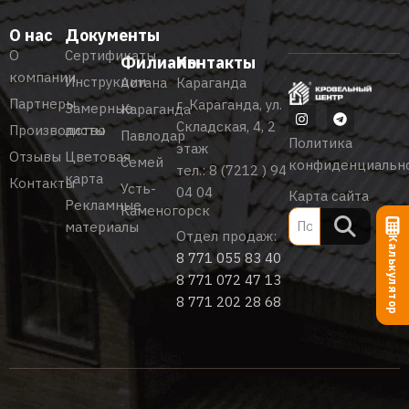
О нас
Документы
О
Сертификаты
Филиалы
Контакты
компании
Инструкции
Астана
Караганда
Партнеры
г. Караганда, ул.
Замерные
Караганда
Складская, 4, 2
Производство
листы
Павлодар
Политика
этаж
Отзывы
Цветовая
Семей
конфиденциальн
тел.:
8 (7212 ) 94
карта
Контакты
Усть-
04 04
Карта сайта
Рекламные
Каменогорск
материалы
Отдел продаж:
Калькулятор
8 771 055 83 40
8 771 072 47 13
8 771 202 28 68