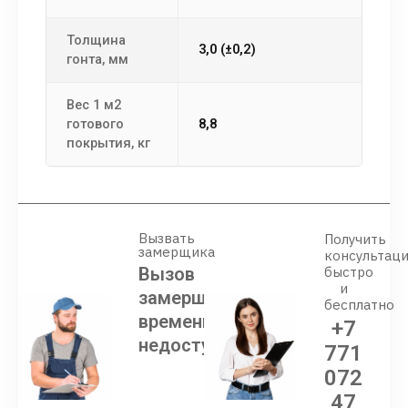
Толщина
3,0 (±0,2)
гонта, мм
Вес 1 м2
готового
8,8
покрытия, кг
Вызвать
Получить
замерщика
консультац
Вызов
быстро
и
замерщика
бесплатно
временно
+7
недоступен
771
072
47