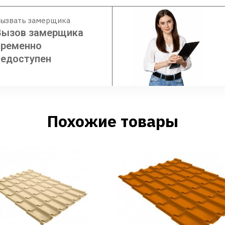
ызвать замерщика
Вызов замерщика
временно
недоступен
Похожие товары