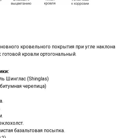
сновного кровельного покрытия при угле наклона
ок готовой кровли ортогональный.
ики:
ь Шинглас (Shinglas)
 битумная черепица)
а.
а
м.
еклохолст.
истая базальтовая посыпка.
,2)